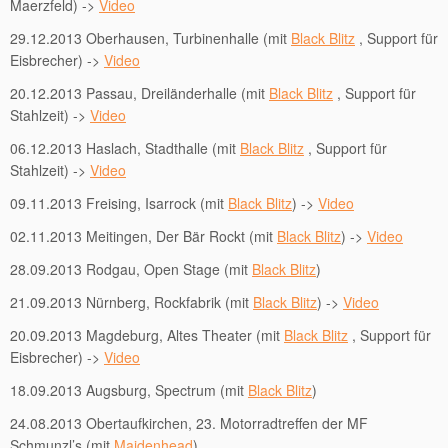
Maerzfeld) ->
Video
29.12.2013 Oberhausen, Turbinenhalle (mit
Black Blitz
, Support für
Eisbrecher) ->
Video
20.12.2013 Passau, Dreiländerhalle (mit
Black Blitz
, Support für
Stahlzeit) ->
Video
06.12.2013 Haslach, Stadthalle (mit
Black Blitz
, Support für
Stahlzeit) ->
Video
09.11.2013 Freising, Isarrock (mit
Black Blitz
) ->
Video
02.11.2013 Meitingen, Der Bär Rockt (mit
Black Blitz
) ->
Video
28.09.2013 Rodgau, Open Stage (mit
Black Blitz
)
21.09.2013 Nürnberg, Rockfabrik (mit
Black Blitz
) ->
Video
20.09.2013 Magdeburg, Altes Theater (mit
Black Blitz
, Support für
Eisbrecher) ->
Video
18.09.2013 Augsburg, Spectrum (mit
Black Blitz
)
24.08.2013 Obertaufkirchen, 23. Motorradtreffen der MF
Schmunzl’s (mit
Maidenhead
)