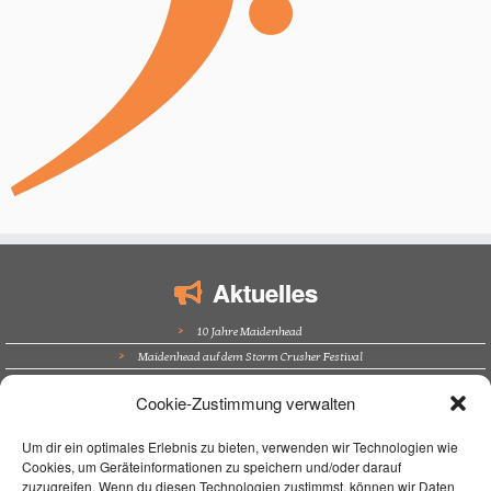
Aktuelles
10 Jahre Maidenhead
Maidenhead auf dem Storm Crusher Festival
Bürgerfest Kösching
Cookie-Zustimmung verwalten
Altstadtfest Amberg
Supporting Nazareth in Trockau
Um dir ein optimales Erlebnis zu bieten, verwenden wir Technologien wie
Cookies, um Geräteinformationen zu speichern und/oder darauf
Navigation
zuzugreifen. Wenn du diesen Technologien zustimmst, können wir Daten