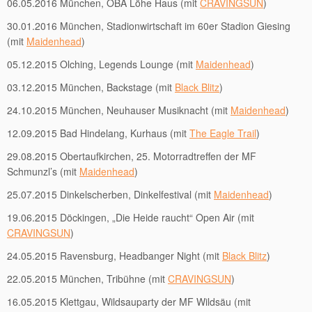
06.05.2016 München, OBA Löhe Haus (mit
CRAVINGSUN
)
30.01.2016 München, Stadionwirtschaft im 60er Stadion Giesing
(mit
Maidenhead
)
05.12.2015 Olching, Legends Lounge (mit
Maidenhead
)
03.12.2015 München, Backstage (mit
Black Blitz
)
24.10.2015 München, Neuhauser Musiknacht (mit
Maidenhead
)
12.09.2015 Bad Hindelang, Kurhaus (mit
The Eagle Trail
)
29.08.2015 Obertaufkirchen, 25. Motorradtreffen der MF
Schmunzl’s (mit
Maidenhead
)
25.07.2015 Dinkelscherben, Dinkelfestival (mit
Maidenhead
)
19.06.2015 Döckingen, „Die Heide raucht“ Open Air (mit
CRAVINGSUN
)
24.05.2015 Ravensburg, Headbanger Night (mit
Black Blitz
)
22.05.2015 München, Tribühne (mit
CRAVINGSUN
)
16.05.2015 Klettgau, Wildsauparty der MF Wildsäu (mit