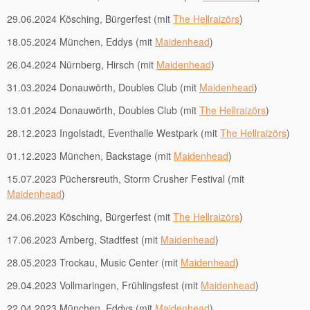
29.06.2024 Kösching, Bürgerfest (mit
The Hellraizörs
)
18.05.2024 München, Eddys (mit
Maidenhead
)
26.04.2024 Nürnberg, Hirsch (mit
Maidenhead
)
31.03.2024 Donauwörth, Doubles Club (mit
Maidenhead
)
13.01.2024 Donauwörth, Doubles Club (mit
The Hellraizörs
)
28.12.2023 Ingolstadt, Eventhalle Westpark (mit
The Hellraizörs
)
01.12.2023 München, Backstage (mit
Maidenhead
)
15.07.2023
Püchersreuth
, Storm Crusher Festival (mit
Maidenhead
)
24.06.2023 Kösching, Bürgerfest (mit
The Hellraizörs
)
17.06.2023 Amberg, Stadtfest (mit
Maidenhead
)
28.05.2023 Trockau, Music Center (mit
Maidenhead
)
29.04.2023 Vollmaringen, Frühlingsfest (mit
Maidenhead
)
22.04.2023 München, Eddys (mit
Maidenhead
)