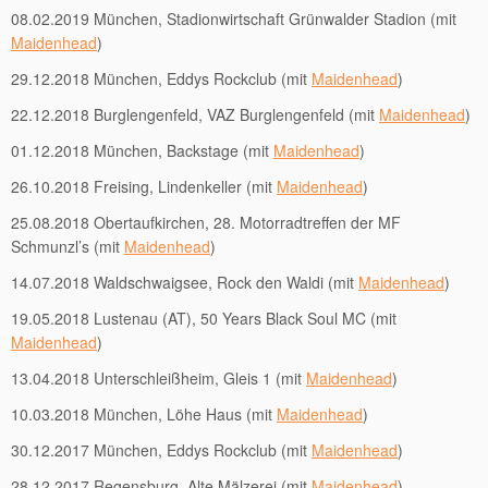
08.02.2019 München, Stadionwirtschaft Grünwalder Stadion (mit
Maidenhead
)
29.12.2018 München, Eddys Rockclub (mit
Maidenhead
)
22.12.2018 Burglengenfeld, VAZ Burglengenfeld (mit
Maidenhead
)
01.12.2018 München, Backstage (mit
Maidenhead
)
26.10.2018 Freising, Lindenkeller (mit
Maidenhead
)
25.08.2018 Obertaufkirchen, 28. Motorradtreffen der MF
Schmunzl’s (mit
Maidenhead
)
14.07.2018 Waldschwaigsee, Rock den Waldi (mit
Maidenhead
)
19.05.2018 Lustenau (AT), 50 Years Black Soul MC (mit
Maidenhead
)
13.04.2018 Unterschleißheim, Gleis 1 (mit
Maidenhead
)
10.03.2018 München, Löhe Haus (mit
Maidenhead
)
30.12.2017 München, Eddys Rockclub (mit
Maidenhead
)
28.12.2017 Regensburg, Alte Mälzerei (mit
Maidenhead
)