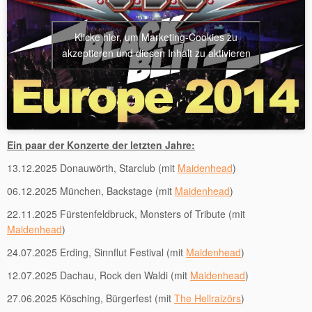
Klicke hier, um Marketing-Cookies zu
akzeptieren und diesen Inhalt zu aktivieren
Ein paar der Konzerte der letzten Jahre:
13.12.2025 Donauwörth, Starclub (mit
Maidenhead
)
06.12.2025 München, Backstage (mit
Maidenhead
)
22.11.2025 Fürstenfeldbruck, Monsters of Tribute (mit
Maidenhead
)
24.07.2025 Erding, Sinnflut Festival (mit
Maidenhead
)
12.07.2025 Dachau, Rock den Waldi (mit
Maidenhead
)
27.06.2025 Kösching, Bürgerfest (mit
The Hellraizörs
)