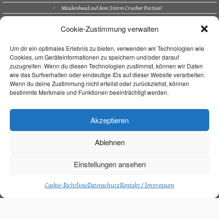
Maidenhead auf dem Storm Crusher Festival
Bürgerfest Kösching
Cookie-Zustimmung verwalten
Altstadtfest Amberg
Supporting Nazareth in Trockau
Um dir ein optimales Erlebnis zu bieten, verwenden wir Technologien wie
Cookies, um Geräteinformationen zu speichern und/oder darauf
Navigation
zuzugreifen. Wenn du diesen Technologien zustimmst, können wir Daten
wie das Surfverhalten oder eindeutige IDs auf dieser Website verarbeiten.
Home
Wenn du deine Zustimmung nicht erteilst oder zurückziehst, können
bestimmte Merkmale und Funktionen beeinträchtigt werden.
Unterrichtsort
Unterricht
Über mich
Akzeptieren
Live On Stage
Kontakt / Impressum
Ablehnen
Aktuelles
FAQ
Einstellungen ansehen
Datenschutz
Cookie-Richtlinie (EU)
Cookie-Richtlinie
Datenschutz
Kontakt / Impressum