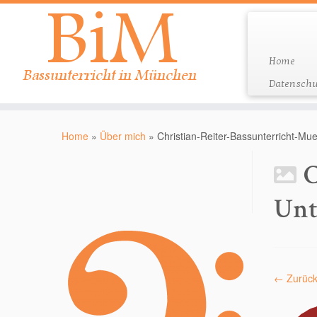
Home
Datenschu
Zum
Inhalt
Home
»
Über mich
»
Christian-Reiter-Bassunterricht-M
springen
C
Unt
← Zurüc