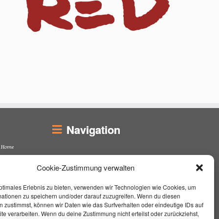
Navigation
Home
Unterrichtsort
Cookie-Zustimmung verwalten
Unterricht
Über mich
ptimales Erlebnis zu bieten, verwenden wir Technologien wie Cookies, um
Live On Stage
mationen zu speichern und/oder darauf zuzugreifen. Wenn du diesen
Kontakt / Impressum
 zustimmst, können wir Daten wie das Surfverhalten oder eindeutige IDs auf
Aktuelles
te verarbeiten. Wenn du deine Zustimmung nicht erteilst oder zurückziehst,