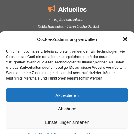
Aktuelles
10 Jahre Maidenhead
Maidenhead auf dem Storm Crusher Festival
Bürgerfest Kösching
Cookie-Zustimmung verwalten
Altstadtfest Amberg
Supporting Nazareth in Trockau
Um dir ein optimales Erlebnis zu bieten, verwenden wir Technologien wie
Cookies, um Geräteinformationen zu speichern und/oder darauf
Navigation
zuzugreifen. Wenn du diesen Technologien zustimmst, können wir Daten
wie das Surfverhalten oder eindeutige IDs auf dieser Website verarbeiten.
Home
Wenn du deine Zustimmung nicht erteilst oder zurückziehst, können
bestimmte Merkmale und Funktionen beeinträchtigt werden.
Unterrichtsort
Unterricht
Über mich
Akzeptieren
Live On Stage
Kontakt / Impressum
Ablehnen
Aktuelles
FAQ
Einstellungen ansehen
Datenschutz
Cookie-Richtlinie (EU)