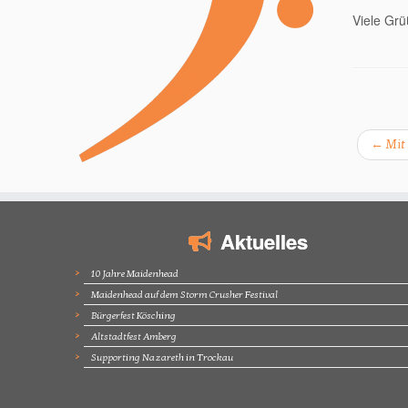
Viele Grü
←
Mit 
Aktuelles
10 Jahre Maidenhead
Maidenhead auf dem Storm Crusher Festival
Bürgerfest Kösching
Altstadtfest Amberg
Supporting Nazareth in Trockau