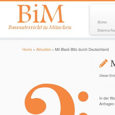
Home
Datenschu
Zum
Inhalt
Home
»
Aktuelles
»
Mit Black Blitz durch Deutschland
springen
M
Dieser Eint
In der Wo
Anfragen 