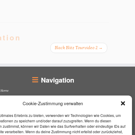
ation
Black Blitz Tourvideo 2
→
Navigation
Home
Unterrichtsort
Cookie-Zustimmung verwalten
Unterricht
Über mich
ptimales Erlebnis zu bieten, verwenden wir Technologien wie Cookies, um
Live On Stage
mationen zu speichern und/oder darauf zuzugreifen. Wenn du diesen
Kontakt / Impressum
 zustimmst, können wir Daten wie das Surfverhalten oder eindeutige IDs auf
Aktuelles
te verarbeiten. Wenn du deine Zustimmung nicht erteilst oder zurückziehst,