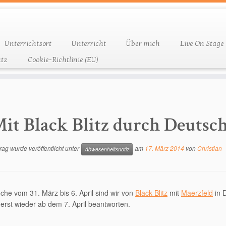
Unterrichtsort
Unterricht
Über mich
Live On Stage
tz
Cookie-Richtlinie (EU)
it Black Blitz durch Deutsc
rag wurde veröffentlicht unter
am
17. März 2014
von
Christian
Abwesenheitsnotiz
che vom 31. März bis 6. April sind wir von
Black Blitz
mit
Maerzfeld
in 
erst wieder ab dem 7. April beantworten.