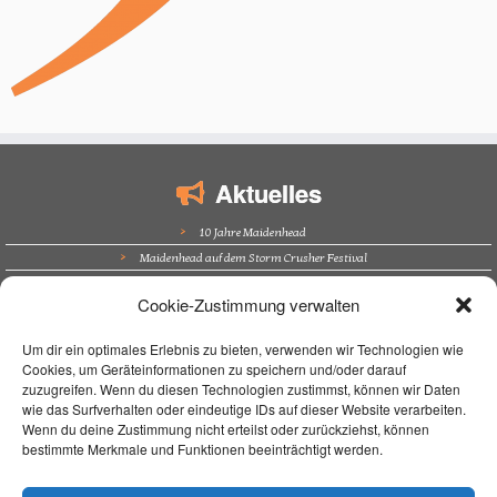
Aktuelles
10 Jahre Maidenhead
Maidenhead auf dem Storm Crusher Festival
Bürgerfest Kösching
Cookie-Zustimmung verwalten
Altstadtfest Amberg
Supporting Nazareth in Trockau
Um dir ein optimales Erlebnis zu bieten, verwenden wir Technologien wie
Cookies, um Geräteinformationen zu speichern und/oder darauf
Navigation
zuzugreifen. Wenn du diesen Technologien zustimmst, können wir Daten
wie das Surfverhalten oder eindeutige IDs auf dieser Website verarbeiten.
Home
Wenn du deine Zustimmung nicht erteilst oder zurückziehst, können
bestimmte Merkmale und Funktionen beeinträchtigt werden.
Unterrichtsort
Unterricht