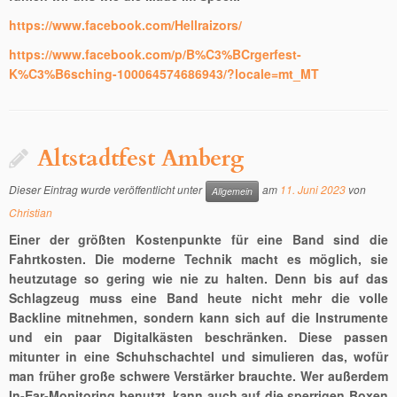
https://www.facebook.com/Hellraizors
/
https://www.facebook.com/p/B%C3%BCrgerfest-
K%C3%B6sching-100064574686943/?locale=mt_MT
Altstadtfest Amberg
Dieser Eintrag wurde veröffentlicht unter
am
11. Juni 2023
von
Allgemein
Christian
Einer der größten Kostenpunkte für eine Band sind die
Fahrtkosten. Die moderne Technik macht es möglich, sie
heutzutage so gering wie nie zu halten. Denn bis auf das
Schlagzeug muss eine Band heute nicht mehr die volle
Backline mitnehmen, sondern kann sich auf die Instrumente
und ein paar Digitalkästen beschränken. Diese passen
mitunter in eine Schuhschachtel und simulieren das, wofür
man früher große schwere Verstärker brauchte. Wer außerdem
In-Ear-Monitoring benutzt, kann auch auf die sperrigen Boxen