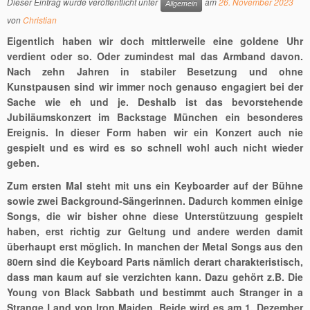
Dieser Eintrag wurde veröffentlicht unter
am
26. November 2023
Allgemein
von
Christian
Eigentlich haben wir doch mittlerweile eine goldene Uhr
verdient oder so. Oder zumindest mal das Armband davon.
Nach zehn Jahren in stabiler Besetzung und ohne
Kunstpausen sind wir immer noch genauso engagiert bei der
Sache wie eh und je. Deshalb ist das bevorstehende
Jubiläumskonzert im Backstage München ein besonderes
Ereignis. In dieser Form haben wir ein Konzert auch nie
gespielt und es wird es so schnell wohl auch nicht wieder
geben.
Zum ersten Mal steht mit uns ein Keyboarder auf der Bühne
sowie zwei Background-Sängerinnen. Dadurch kommen einige
Songs, die wir bisher ohne diese Unterstützuung gespielt
haben, erst richtig zur Geltung und andere werden damit
überhaupt erst möglich. In manchen der Metal Songs aus den
80ern sind die Keyboard Parts nämlich derart charakteristisch,
dass man kaum auf sie verzichten kann. Dazu gehört z.B. Die
Young von Black Sabbath und bestimmt auch Stranger in a
Strange Land von Iron Maiden. Beide wird es am 1. Dezember