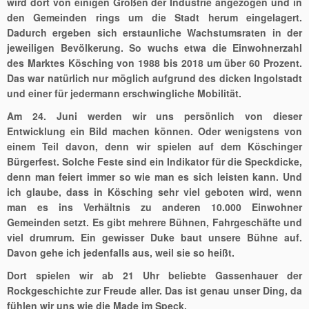
wird dort von einigen Größen der Industrie angezogen und in
den Gemeinden rings um die Stadt herum eingelagert.
Dadurch ergeben sich erstaunliche Wachstumsraten in der
jeweiligen Bevölkerung. So wuchs etwa die Einwohnerzahl
des Marktes Kösching von 1988 bis 2018 um über 60 Prozent.
Das war natürlich nur möglich aufgrund des dicken Ingolstadt
und einer für jedermann erschwingliche Mobilität.
Am 24. Juni werden wir uns persönlich von dieser
Entwicklung ein Bild machen können. Oder wenigstens von
einem Teil davon, denn wir spielen auf dem Köschinger
Bürgerfest. Solche Feste sind ein Indikator für die Speckdicke,
denn man feiert immer so wie man es sich leisten kann. Und
ich glaube, dass in Kösching sehr viel geboten wird, wenn
man es ins Verhältnis zu anderen 10.000 Einwohner
Gemeinden setzt. Es gibt mehrere Bühnen, Fahrgeschäfte und
viel drumrum. Ein gewisser Duke baut unsere Bühne auf.
Davon gehe ich jedenfalls aus, weil sie so heißt.
Dort spielen wir ab 21 Uhr beliebte Gassenhauer der
Rockgeschichte zur Freude aller. Das ist genau unser Ding, da
fühlen wir uns wie die Made im Speck.