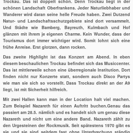
Trockau. Das ist doppelt schön. Denn Trockau liegt in der
schönen Landschaft Oberfrankens. Jeder Naturliebhaber und
Wanderer wird daran seine helle Freude haben. Zwei Dutzend
Natur- und Landschaftsschutzgebiete sind dort versammelt.
Und Städte wie Bamberg, Bayreuth, Kulmbach und Hof
glänzen mit ihrem je eigenen Charme. Kein Wunder, dass der
Tourismus dort immer wichtiger wird. Somit lohnt sich eine
frühe Anreise. Erst glotzen, dann rocken.
Das zweite Highlight ist das Konzert am Abend. In eben
diesem beschaulichen Trockau befindet sich das Musiccenter.
Das ist mittlerweile schon eine überregionale Institution. Dort
finden nicht nur Konzerte statt, sondern auch Disco Partys
wie man sie sich so vorstellt. Dass Trockau direkt an der A9
liegt, ist mit Sicherheit hilfreich.
Mit zwei Hallen kann man in der Location halt viel machen.
Zum Beispiel Nazareth für einen Auftritt buchen.Genau das
passiert am 28.5. nämlich und es handelt sich um genau diese
Nazareth und nicht um eine andere Band. Nazareth zählt zu
den Urgesteinen der Rockmusik. Seit spätestens 1970 gibt es
sie und sie sind seitdem fast ohne Unterbrechung ständig