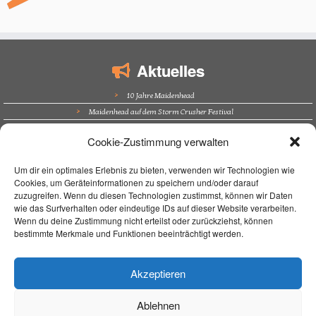
Aktuelles
10 Jahre Maidenhead
Maidenhead auf dem Storm Crusher Festival
Bürgerfest Kösching
Cookie-Zustimmung verwalten
Altstadtfest Amberg
Supporting Nazareth in Trockau
Um dir ein optimales Erlebnis zu bieten, verwenden wir Technologien wie
Cookies, um Geräteinformationen zu speichern und/oder darauf
Navigation
zuzugreifen. Wenn du diesen Technologien zustimmst, können wir Daten
wie das Surfverhalten oder eindeutige IDs auf dieser Website verarbeiten.
Home
Wenn du deine Zustimmung nicht erteilst oder zurückziehst, können
bestimmte Merkmale und Funktionen beeinträchtigt werden.
Unterrichtsort
Unterricht
Über mich
Akzeptieren
Live On Stage
Kontakt / Impressum
Ablehnen
Aktuelles