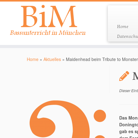
Home
Datenschu
Zum
Inhalt
Home
»
Aktuelles
»
Maidenhead beim Tribute to Monster
springen
M
Dieser Eint
Das Mons
Doningto
gab es s