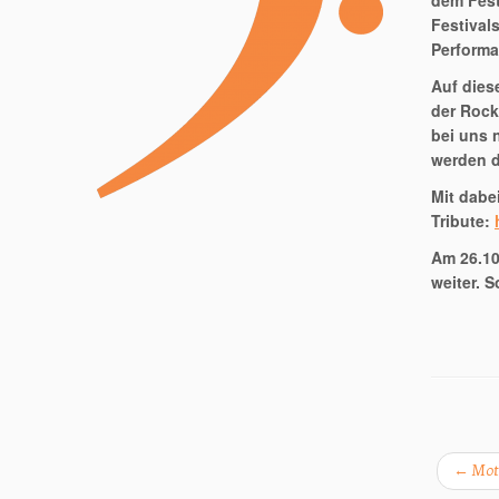
dem Fest
Festival
Performa
Auf dies
der Rock
bei uns 
werden d
Mit dabe
Tribute:
Am 26.10
weiter. 
←
Moto