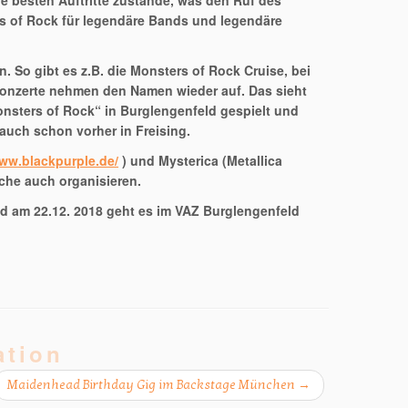
e besten Auftritte zustande, was den Ruf des
rs of Rock für legendäre Bands und legendäre
 So gibt es z.B. die Monsters of Rock Cruise, bei
Konzerte nehmen den Namen wieder auf. Das sieht
Monsters of Rock“ in Burglengenfeld gespielt und
auch schon vorher in Freising.
www.blackpurple.de/
) und Mysterica (Metallica
ache auch organisieren.
und am 22.12. 2018 geht es im VAZ Burglengenfeld
ation
Maidenhead Birthday Gig im Backstage München
→