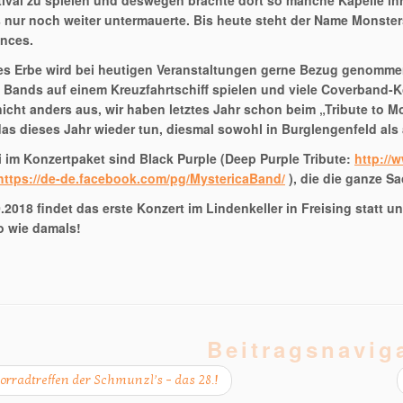
ival zu spielen und deswegen brachte dort so manche Kapelle ihr
s nur noch weiter untermauerte. Bis heute steht der Name Monste
nces.
es Erbe wird bei heutigen Veranstaltungen gerne Bezug genommen.
 Bands auf einem Kreuzfahrtschiff spielen und viele Coverband-
nicht anders aus, wir haben letztes Jahr schon beim „Tribute to 
as dieses Jahr wieder tun, diesmal sowohl in Burglengenfeld als 
i im Konzertpaket sind Black Purple (Deep Purple Tribute:
http://
https://de-de.facebook.com/pg/MystericaBand/
), die die ganze S
.2018 findet das erste Konzert im Lindenkeller in Freising statt 
So wie damals!
Beitragsnavig
rradtreffen der Schmunzl’s – das 28.!