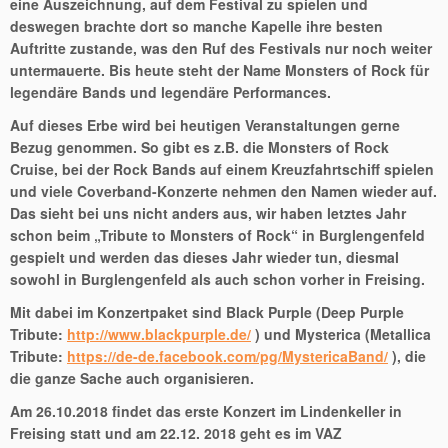
eine Auszeichnung, auf dem Festival zu spielen und
deswegen brachte dort so manche Kapelle ihre besten
Auftritte zustande, was den Ruf des Festivals nur noch weiter
untermauerte. Bis heute steht der Name Monsters of Rock für
legendäre Bands und legendäre Performances.
Auf dieses Erbe wird bei heutigen Veranstaltungen gerne
Bezug genommen. So gibt es z.B. die Monsters of Rock
Cruise, bei der Rock Bands auf einem Kreuzfahrtschiff spielen
und viele Coverband-Konzerte nehmen den Namen wieder auf.
Das sieht bei uns nicht anders aus, wir haben letztes Jahr
schon beim „Tribute to Monsters of Rock“ in Burglengenfeld
gespielt und werden das dieses Jahr wieder tun, diesmal
sowohl in Burglengenfeld als auch schon vorher in Freising.
Mit dabei im Konzertpaket sind Black Purple (Deep Purple
Tribute:
http://www.blackpurple.de/
) und Mysterica (Metallica
Tribute:
https://de-de.facebook.com/pg/MystericaBand/
), die
die ganze Sache auch organisieren.
Am 26.10.2018 findet das erste Konzert im Lindenkeller in
Freising statt und am 22.12. 2018 geht es im VAZ