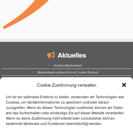
Aktuelles
10 Jahre Maidenhead
Maidenhead auf dem Storm Crusher Festival
Bürgerfest Kösching
Cookie-Zustimmung verwalten
Altstadtfest Amberg
Supporting Nazareth in Trockau
Um dir ein optimales Erlebnis zu bieten, verwenden wir Technologien wie
Cookies, um Geräteinformationen zu speichern und/oder darauf
Navigation
zuzugreifen. Wenn du diesen Technologien zustimmst, können wir Daten
wie das Surfverhalten oder eindeutige IDs auf dieser Website verarbeiten.
Home
Wenn du deine Zustimmung nicht erteilst oder zurückziehst, können
bestimmte Merkmale und Funktionen beeinträchtigt werden.
Unterrichtsort
Unterricht