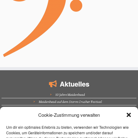
Aktuelles
10 Jahre Maidenhead
Maidenhead auf dem Storm Crusher Festival
Bürgerfest Kösching
Cookie-Zustimmung verwalten
Altstadtfest Amberg
Supporting Nazareth in Trockau
Um dir ein optimales Erlebnis zu bieten, verwenden wir Technologien wie
Cookies, um Geräteinformationen zu speichern und/oder darauf
Navigation