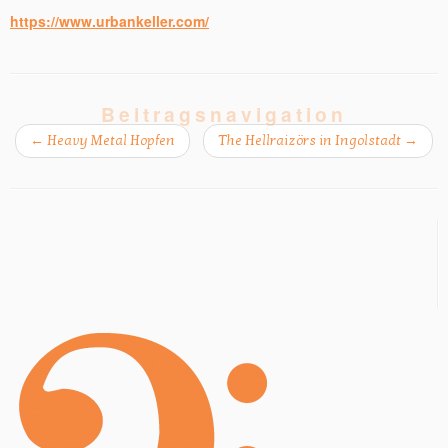
https://www.urbankeller.com/
Beitragsnavigation
←
Heavy Metal Hopfen
The Hellraizörs in Ingolstadt
→