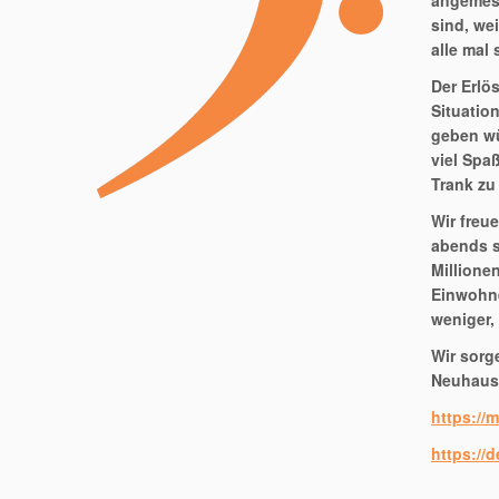
angemess
sind, we
alle mal
Der Erlö
Situatio
geben wü
viel Spa
Trank zu
Wir freu
abends s
Millione
Einwohne
weniger,
Wir sorg
Neuhaus
https://
https://