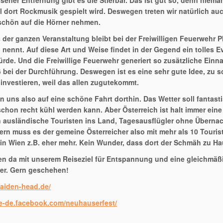
ener Entfernung gibt es die Stierbar. Das ist gut so, denn nieman
il dort Rockmusik gespielt wird. Deswegen treten wir natürlich au
 schön auf die Hörner nehmen.
s der ganzen Veranstaltung bleibt bei der Freiwilligen Feuerwehr 
n nennt. Auf diese Art und Weise findet in der Gegend ein tolles 
rde. Und die Freiwillige Feuerwehr generiert so zusätzliche Einna
ß bei der Durchführung. Deswegen ist es eine sehr gute Idee, zu 
 investieren, weil das allen zugutekommt.
en uns also auf eine schöne Fahrt dorthin. Das Wetter soll fanta
chon recht kühl werden kann. Aber Österreich ist halt immer ein
n ausländische Touristen ins Land, Tagesausflügler ohne Übernach
rn muss es der gemeine Österreicher also mit mehr als 10 Touri
 in Wien z.B. eher mehr. Kein Wunder, dass dort der Schmäh zu Hau
en da mit unserem Reiseziel für Entspannung und eine gleichmäßi
er. Gern geschehen!
maiden-head.de/
de-de.facebook.com/neuhauserfest/