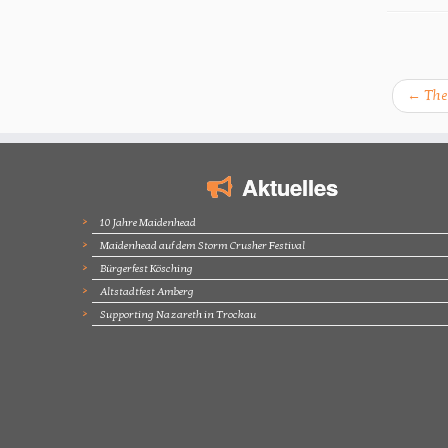
←
The
Aktuelles
10 Jahre Maidenhead
Maidenhead auf dem Storm Crusher Festival
Bürgerfest Kösching
Altstadtfest Amberg
Supporting Nazareth in Trockau