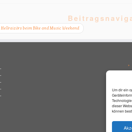
Beitragsnavig
 Hellraizörs beim Bike and Music Weekend
Um dir ein o
Geräteinfor
Technologien
dieser Websi
können best
Akz