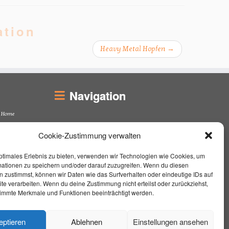
ation
Heavy Metal Hopfen
→
Navigation
Home
Unterrichtsort
Cookie-Zustimmung verwalten
Unterricht
Über mich
ptimales Erlebnis zu bieten, verwenden wir Technologien wie Cookies, um
Live On Stage
mationen zu speichern und/oder darauf zuzugreifen. Wenn du diesen
Kontakt / Impressum
 zustimmst, können wir Daten wie das Surfverhalten oder eindeutige IDs auf
Aktuelles
te verarbeiten. Wenn du deine Zustimmung nicht erteilst oder zurückziehst,
immte Merkmale und Funktionen beeinträchtigt werden.
FAQ
Datenschutz
Cookie-Richtlinie (EU)
eptieren
Ablehnen
Einstellungen ansehen