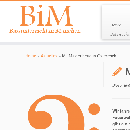
Home
Datenschu
Zum
Inhalt
Home
»
Aktuelles
»
Mit Maidenhead in Österreich
springen
M
Dieser Eint
Wir fahre
Feuerweh
gibt ein