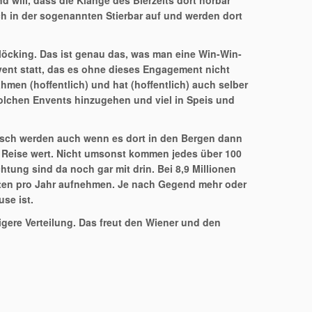
d will, dass die Klänge des Bierzelts dort hörbar
ch in der sogenannten Stierbar auf und werden dort
Plöcking. Das ist genau das, was man eine Win-Win-
Event statt, das es ohne dieses Engagement nicht
hmen (hoffentlich) und hat (hoffentlich) auch selber
solchen Envents hinzugehen und viel in Speis und
stisch werden auch wenn es dort in den Bergen dann
e Reise wert. Nicht umsonst kommen jedes über 100
tung sind da noch gar mit drin. Bei 8,9 Millionen
sten pro Jahr aufnehmen. Je nach Gegend mehr oder
se ist.
gere Verteilung. Das freut den Wiener und den