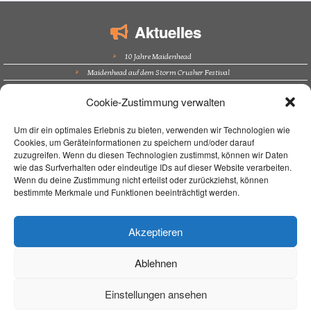
Aktuelles
10 Jahre Maidenhead
Maidenhead auf dem Storm Crusher Festival
Bürgerfest Kösching
Cookie-Zustimmung verwalten
Altstadtfest Amberg
Supporting Nazareth in Trockau
Um dir ein optimales Erlebnis zu bieten, verwenden wir Technologien wie
Cookies, um Geräteinformationen zu speichern und/oder darauf
Navigation
zuzugreifen. Wenn du diesen Technologien zustimmst, können wir Daten
wie das Surfverhalten oder eindeutige IDs auf dieser Website verarbeiten.
Home
Wenn du deine Zustimmung nicht erteilst oder zurückziehst, können
bestimmte Merkmale und Funktionen beeinträchtigt werden.
Unterrichtsort
Unterricht
Über mich
Akzeptieren
Live On Stage
Kontakt / Impressum
Ablehnen
Aktuelles
FAQ
Einstellungen ansehen
Datenschutz