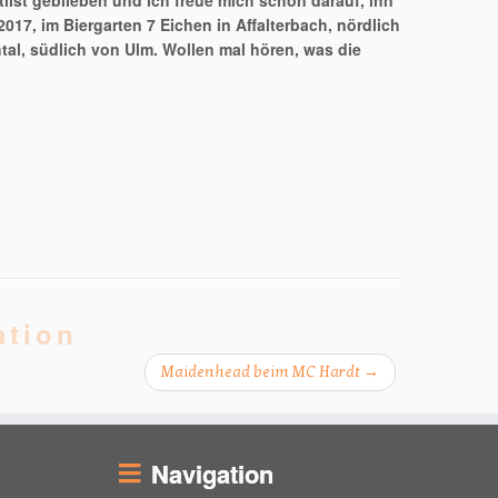
tlist geblieben und ich freue mich schon darauf, ihn
2017, im Biergarten 7 Eichen in Affalterbach, nördlich
tal, südlich von Ulm. Wollen mal hören, was die
ation
Maidenhead beim MC Hardt
→
Navigation