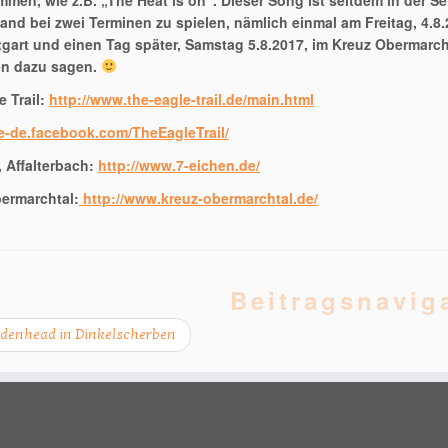
men, wie z.B. „The Heat is on“. Dieser Song ist seitdem in der Se
Band bei zwei Terminen zu spielen, nämlich einmal am Freitag, 4.8.
tgart und einen Tag später, Samstag 5.8.2017, im Kreuz Obermarch
n dazu sagen.
e Trail:
http://www.the-eagle-trail.de/main.html
de-de.facebook.com/TheEagleTrail/
, Affalterbach:
http://www.7-eichen.de/
ermarchtal:
http://www.kreuz-obermarchtal.de/
Beitragsnavig
denhead in Dinkelscherben