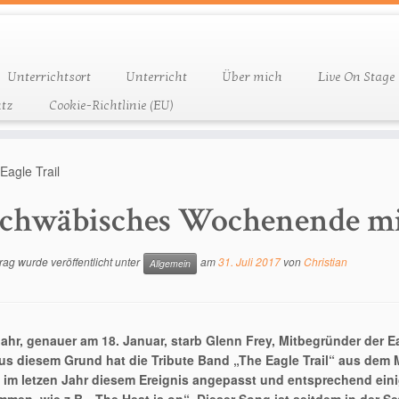
Unterrichtsort
Unterricht
Über mich
Live On Stage
tz
Cookie-Richtlinie (EU)
agle Trail
chwäbisches Wochenende mit
rag wurde veröffentlicht unter
am
31. Juli 2017
von
Christian
Allgemein
Jahr, genauer am 18. Januar, starb Glenn Frey, Mitbegründer der 
us diesem Grund hat die Tribute Band „The Eagle Trail“ aus dem
 im letzen Jahr diesem Ereignis angepasst und entsprechend ein