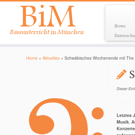
Home
Datenschu
Zum
Inhalt
Home
»
Aktuelles
»
Schwäbisches Wochenende mit The E
springen
S
Dieser Eint
Letztes 
Musik. A
Konzerte