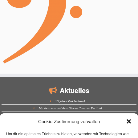
Aktuelles
10 Jahre Maidenhead
Maidenhead auf dem Storm Crusher Festival
Bürgerfest Kösching
Cookie-Zustimmung verwalten
Altstadtfest Amberg
Supporting Nazareth in Trockau
Um dir ein optimales Erlebnis zu bieten, verwenden wir Technologien wie