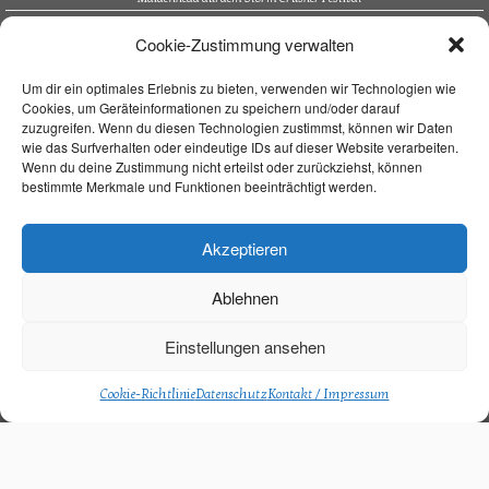
Bürgerfest Kösching
Cookie-Zustimmung verwalten
Altstadtfest Amberg
Supporting Nazareth in Trockau
Um dir ein optimales Erlebnis zu bieten, verwenden wir Technologien wie
Cookies, um Geräteinformationen zu speichern und/oder darauf
Navigation
zuzugreifen. Wenn du diesen Technologien zustimmst, können wir Daten
wie das Surfverhalten oder eindeutige IDs auf dieser Website verarbeiten.
Home
Wenn du deine Zustimmung nicht erteilst oder zurückziehst, können
bestimmte Merkmale und Funktionen beeinträchtigt werden.
Unterrichtsort
Unterricht
Über mich
Akzeptieren
Live On Stage
Kontakt / Impressum
Ablehnen
Aktuelles
FAQ
Einstellungen ansehen
Datenschutz
Cookie-Richtlinie (EU)
Cookie-Richtlinie
Datenschutz
Kontakt / Impressum
·
© 2026
Bassunterricht in München
·
Entworfen mit
Customizr Pro
·