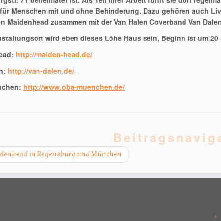
gstr. 71 beheimatet ist. Als Teil ihrer Arbeit führt sie dort regel
für Menschen mit und ohne Behinderung. Dazu gehören auch Live
n Maidenhead zusammen mit der Van Halen Coverband Van Dalen
nstaltungsort wird eben dieses Löhe Haus sein, Beginn ist um 20 
ead:
http://maiden-head.de/
en:
http://van-dalen.de/
nchen:
http://www.oba-muenchen.de/
Beitragsnavig
denhead in Regensburg und München