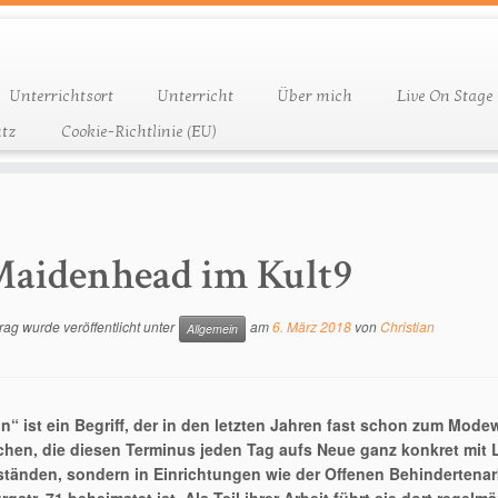
Unterrichtsort
Unterricht
Über mich
Live On Stage
tz
Cookie-Richtlinie (EU)
aidenhead im Kult9
rag wurde veröffentlicht unter
am
6. März 2018
von
Christian
Allgemein
on“ ist ein Begriff, der in den letzten Jahren fast schon zum Mod
hen, die diesen Terminus jeden Tag aufs Neue ganz konkret mit Le
ständen, sondern in Einrichtungen wie der Offenen Behindertenar