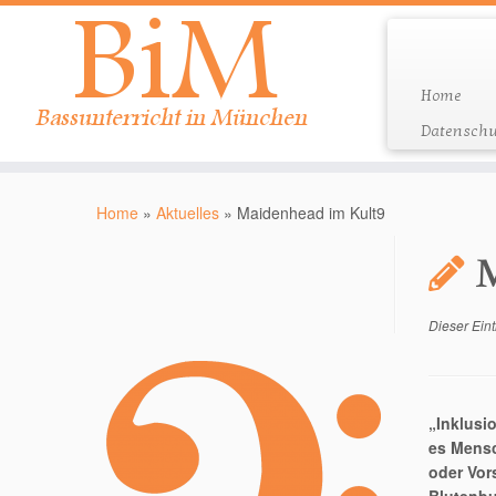
Home
Datenschu
Zum
Inhalt
Home
»
Aktuelles
»
Maidenhead im Kult9
springen
M
Dieser Eint
„Inklusi
es Mensc
oder Vor