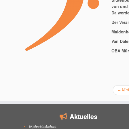
Blutenbur
von und 
Da werde
Der Vera
Maidenh
Van Dal
OBA Mü
←
Mai
Aktuelles
10 Jahre Maidenhead